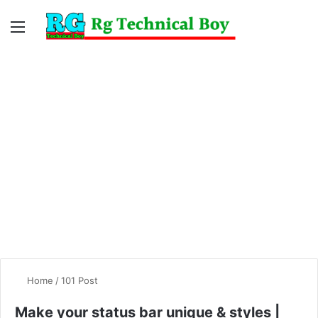
Menu
Switc
S
skin
fo
Home
/
101 Post
Make your status bar unique & styles |