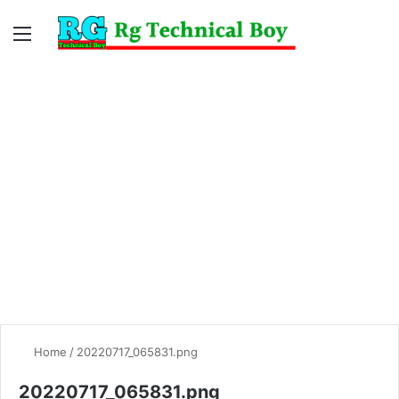
Menu
Switc
S
skin
fo
Home
/
20220717_065831.png
20220717_065831.png