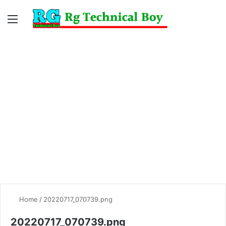
Menu
Switc
S
skin
fo
Home
/
20220717_070739.png
20220717_070739.png