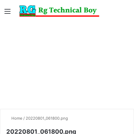
Menu
Switc
S
skin
fo
Home
/
20220801_061800.png
20220801_061800.png