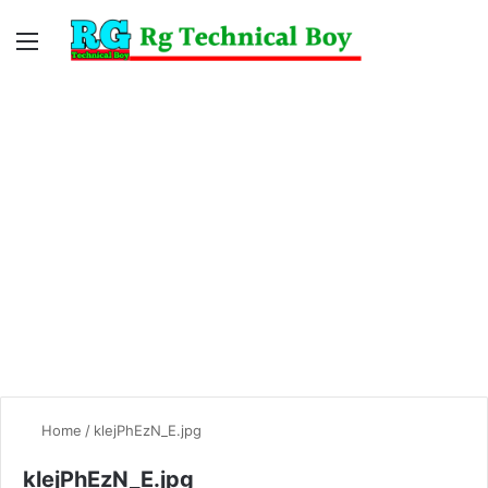
Menu
Switc
S
skin
fo
Home
/
klejPhEzN_E.jpg
klejPhEzN_E.jpg