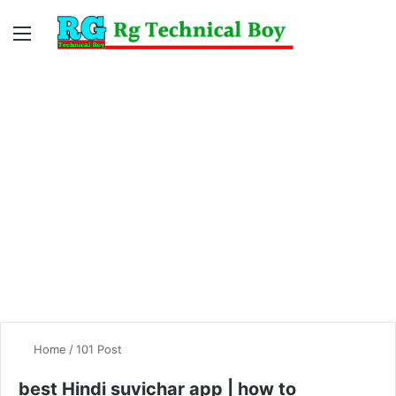
Menu
Switc
S
skin
fo
Home
/
101 Post
best Hindi suvichar app | how to