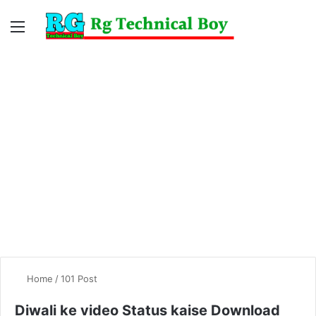
Menu
Switc
S
skin
fo
Home
/
101 Post
Diwali ke video Status kaise Download