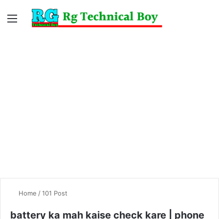
Menu
Switc
S
skin
fo
Home
/
101 Post
battery ka mah kaise check kare | phone